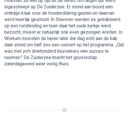
moesten ze wel op tijd uit de veren; om negen uur werd
ingescheept op De Zuiderzee. Er stond aan boord een
ontbijtje klaar voor de honderddertig gasten en daarvan
werd heerlijk gesmuld. In Stavoren werden ze getrakteerd
op een rondleiding en toen daar het oude kerkje werd
bezocht, moest er natuurlijk ook even gezongen worden. In
Workum moesten de heren later die dag echt aan de bak:
daar stond om half zes een concert op het programma. ,,Dat
was met zo'n driehonderd bezoekers een succes te
noemen.'' De Zuiderzee bracht het gezelschap
zaterdagavond weer veilig thuis.